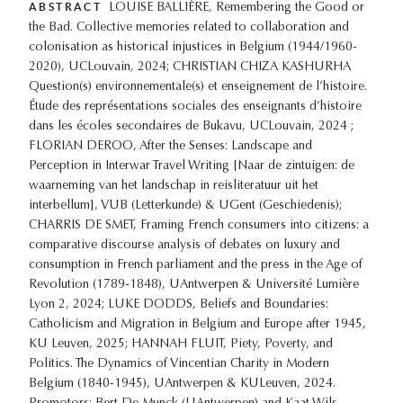
ABSTRACT
LOUISE BALLIÈRE, Remembering the Good or
the Bad. Collective memories related to collaboration and
colonisation as historical injustices in Belgium (1944/1960-
2020), UCLouvain, 2024; CHRISTIAN CHIZA KASHURHA
Question(s) environnementale(s) et enseignement de l’histoire.
Étude des représentations sociales des enseignants d’histoire
dans les écoles secondaires de Bukavu, UCLouvain, 2024 ;
FLORIAN DEROO, After the Senses: Landscape and
Perception in Interwar Travel Writing [Naar de zintuigen: de
waarneming van het landschap in reisliteratuur uit het
interbellum], VUB (Letterkunde) & UGent (Geschiedenis);
CHARRIS DE SMET, Framing French consumers into citizens: a
comparative discourse analysis of debates on luxury and
consumption in French parliament and the press in the Age of
Revolution (1789-1848), UAntwerpen & Université Lumière
Lyon 2, 2024; LUKE DODDS, Beliefs and Boundaries:
Catholicism and Migration in Belgium and Europe after 1945,
KU Leuven, 2025; HANNAH FLUIT, Piety, Poverty, and
Politics. The Dynamics of Vincentian Charity in Modern
Belgium (1840-1945), UAntwerpen & KULeuven, 2024.