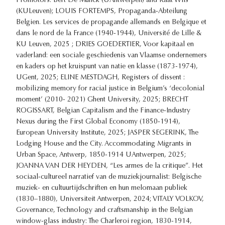
Promotors: Bert De Munck (UAntwerpen) and Kaat Wils
(KULeuven); LOUIS FORTEMPS, Propaganda-Abteilung
Belgien. Les services de propagande allemands en Belgique et
dans le nord de la France (1940-1944), Université de Lille &
KU Leuven, 2025 ; DRIES GOEDERTIER, Voor kapitaal en
vaderland: een sociale geschiedenis van Vlaamse ondernemers
en kaders op het kruispunt van natie en klasse (1873-1974),
UGent, 2025; ELINE MESTDAGH, Registers of dissent :
mobilizing memory for racial justice in Belgium’s ‘decolonial
moment’ (2010- 2021) Ghent University, 2025; BRECHT
ROGISSART, Belgian Capitalism and the Finance-Industry
Nexus during the First Global Economy (1850-1914),
European University Institute, 2025; JASPER SEGERINK, The
Lodging House and the City. Accommodating Migrants in
Urban Space, Antwerp, 1850-1914 UAntwerpen, 2025;
JOANNA VAN DER HEYDEN, “Les armes de la critique”. Het
sociaal-cultureel narratief van de muziekjournalist: Belgische
muziek- en cultuurtijdschriften en hun melomaan publiek
(1830–1880), Universiteit Antwerpen, 2024; VITALY VOLKOV,
Governance, Technology and craftsmanship in the Belgian
window-glass industry: The Charleroi region, 1830-1914,