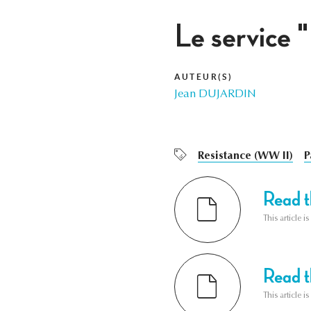
Le service "
AUTEUR(S)
Jean DUJARDIN
Resistance (WW II)
P
Read th
This article i
Read th
This article i