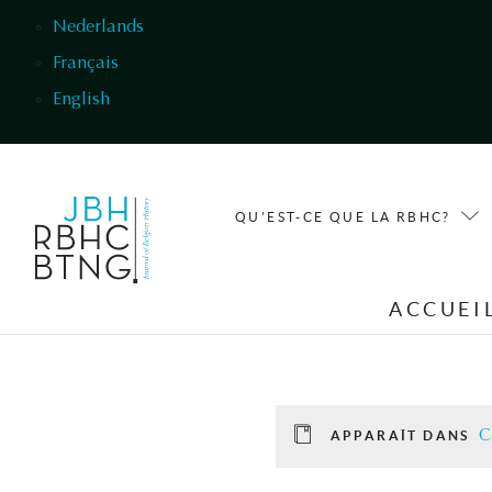
Aller au contenu principal
Nederlands
Français
English
QU'EST-CE QUE LA RBHC?
ACCUEI
C
APPARAÎT DANS