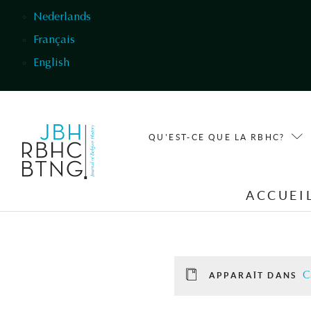
Aller au contenu principal
Nederlands
Français
English
QU'EST-CE QUE LA RBHC?
ACCUEI
C
APPARAÎT DANS