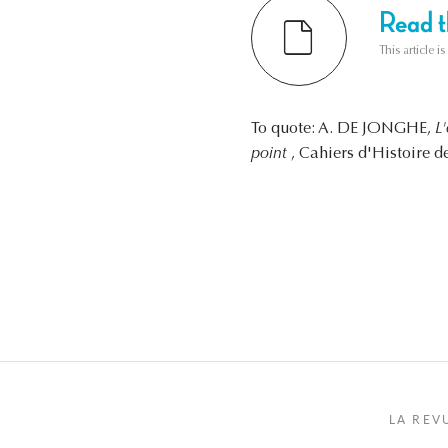
Read th
This article i
To quote: A. DE JONGHE,
L
point
, Cahiers d'Histoire d
LA REV