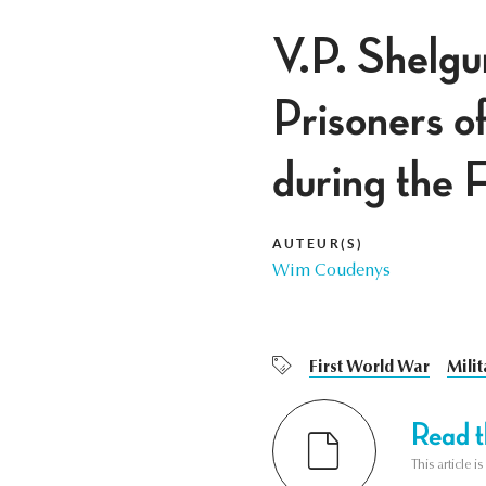
V.P. Shelgu
Prisoners o
during the 
AUTEUR(S)
Wim Coudenys
First World War
Mili
Read th
This article i