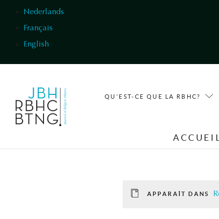
Aller au contenu principal
Nederlands
Français
English
QU'EST-CE QUE LA RBHC?
ACCUEI
R
APPARAÎT DANS