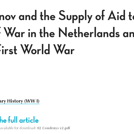
nov and the Supply of Aid t
f War in the Netherlands a
First World War
tary History (WW I)
e full article
s available for download:
02 Coudenys v2.pdf