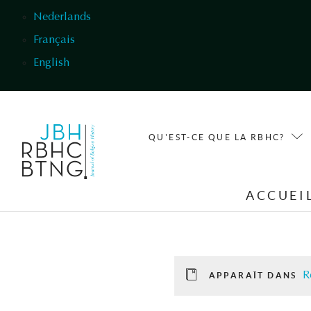
Aller au contenu principal
Nederlands
Français
English
QU'EST-CE QUE LA RBHC?
ACCUEI
R
APPARAÎT DANS