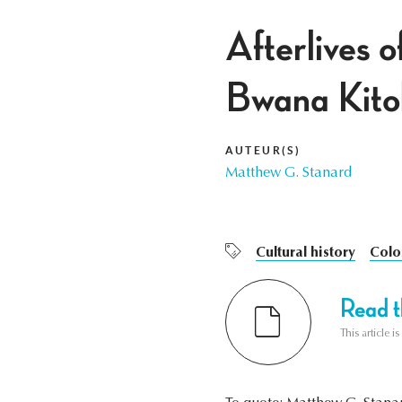
Afterlives 
Bwana Kito
AUTEUR(S)
Matthew G. Stanard
Cultural history
Colo
Read th
This article i