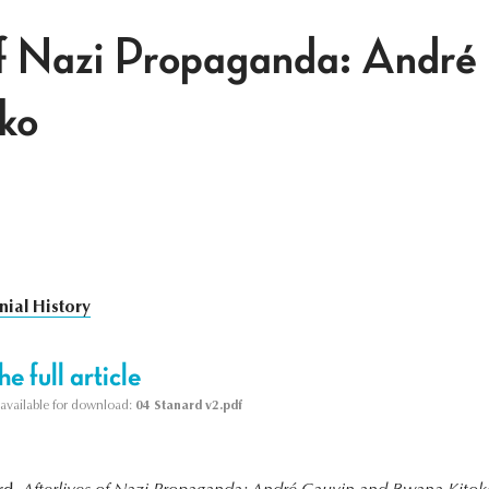
of Nazi Propaganda: André
ko
nial History
e full article
s available for download:
04 Stanard v2.pdf