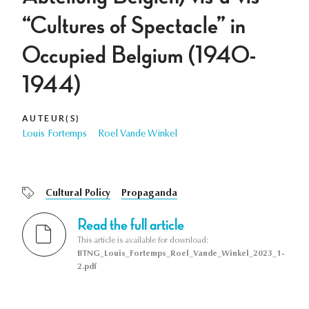
“Cultures of Spectacle” in
Occupied Belgium (1940-
1944)
AUTEUR(S)
Louis Fortemps
Roel Vande Winkel
Cultural Policy
Propaganda
Read the full article
This article is available for download:
BTNG_Louis_Fortemps_Roel_Vande_Winkel_2023_1-
2.pdf