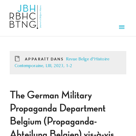
Aller au contenu principal
Men
APPARAÎT DANS
Revue Belge d'Histoire
Contemporaine, LIII, 2023, 1-2
The German Military
Propaganda Department
Belgium (Propaganda-
Abteilung Belgien) vis-à-vis