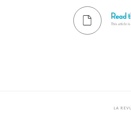
Read th
This article i
LA REV