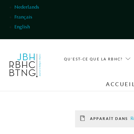
Aller au contenu principal
Nederlands
Français
English
QU'EST-CE QUE LA RBHC?
ACCUEI
R
APPARAÎT DANS