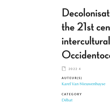
Decolonisati
the 21st cen
intercultura
Occidentoce
2022 4
AUTEUR(S)
Karel Van Nieuwenhuyse
CATEGORY
Débat