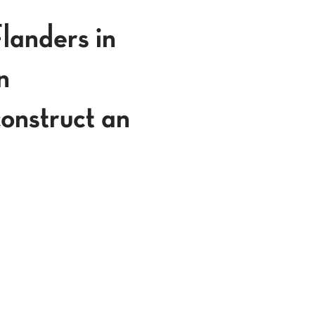
Flanders in
n
construct an