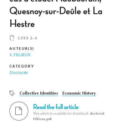
Quesnoy-sur-Deûle et La
Hestre
1999 3-4
AUTEUR(S)
V. FILLIEUX
CATEGORY
Doctorats
Collective Identities
Economic History
Read the full article
This article is available for download:
doctorat
Fillieux.pdf