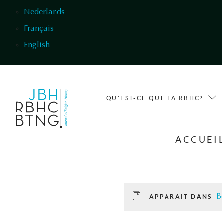
Aller au contenu principal
Nederlands
Français
English
QU'EST-CE QUE LA RBHC?
ACCUEI
B
APPARAÎT DANS