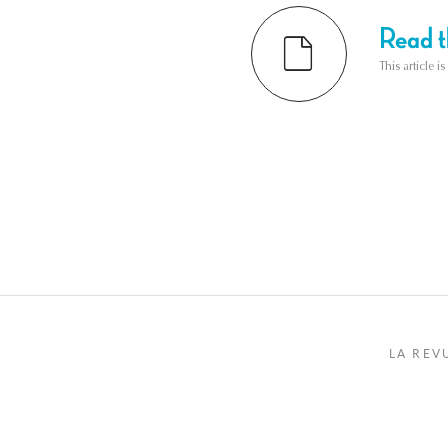
Read th
This article i
LA REV