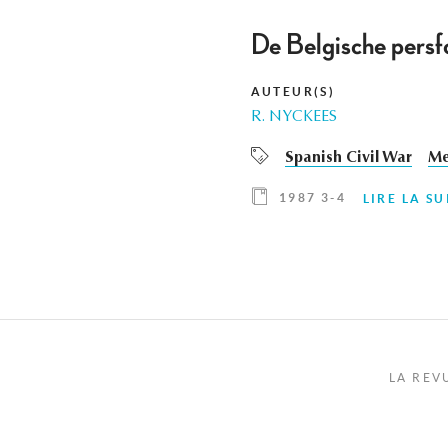
De Belgische persf
AUTEUR(S)
R. NYCKEES
Spanish Civil War
Me
1987 3-4
LIRE LA SU
LA REV