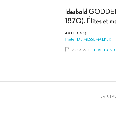
Idesbald GODDEERI
1870). Élites et ma
AUTEUR(S)
Pieter DE MESSEMAEKER
2015 2/3
LIRE LA SU
LA REV