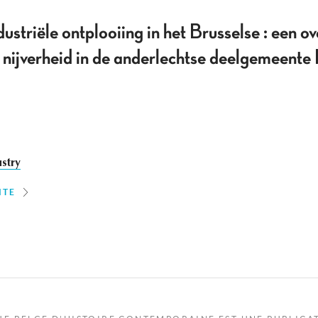
ustriële ontplooiing in het Brusselse : een ov
nijverheid in de anderlechtse deelgemeent
stry
ITE