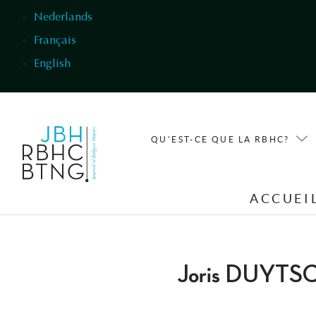
Aller au contenu principal
Nederlands
Français
English
QU'EST-CE QUE LA RBHC?
ACCUEI
Joris DUYT