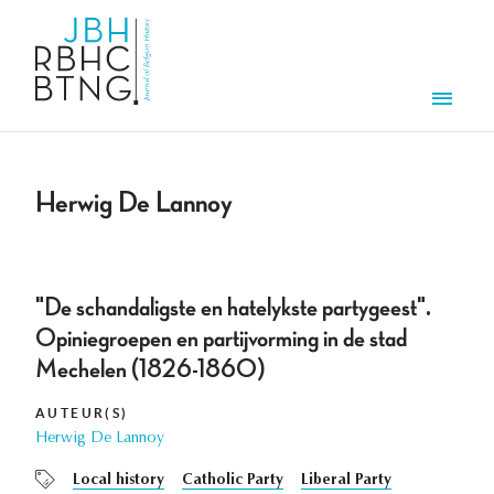
Aller au contenu principal
Men
Herwig De Lannoy
"De schandaligste en hatelykste partygeest".
Opiniegroepen en partijvorming in de stad
Mechelen (1826-1860)
AUTEUR(S)
Herwig De Lannoy
Local history
Catholic Party
Liberal Party