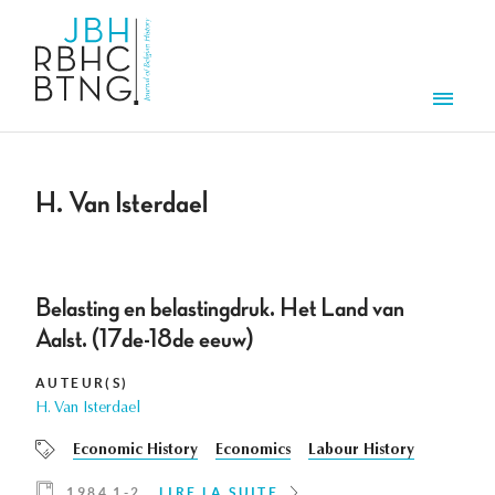
Aller au contenu principal
Men
H. Van Isterdael
Belasting en belastingdruk. Het Land van
Aalst. (17de-18de eeuw)
AUTEUR(S)
H. Van Isterdael
Economic History
Economics
Labour History
1984 1-2
LIRE LA SUITE