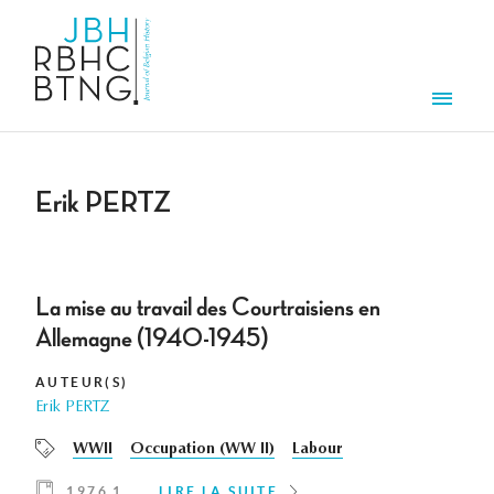
Aller au contenu principal
Men
Erik PERTZ
La mise au travail des Courtraisiens en
Allemagne (1940-1945)
AUTEUR(S)
Erik PERTZ
WWII
Occupation (WW II)
Labour
1976 1
LIRE LA SUITE