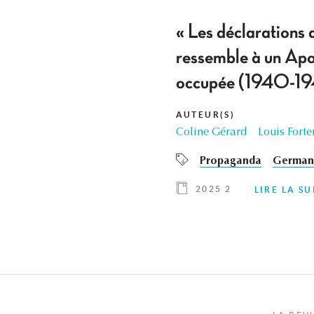
« Les déclarations 
ressemble à un Apol
occupée (1940-1944
AUTEUR(S)
Coline Gérard
Louis Fort
Propaganda
German 
2025 2
LIRE LA SU