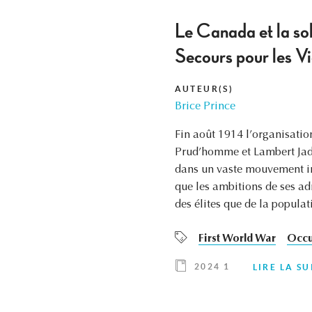
Le Canada et la sol
Secours pour les V
AUTEUR(S)
Brice Prince
Fin août 1914 l’organisatio
Prud’homme et Lambert Jad
dans un vaste mouvement int
que les ambitions de ses ad
des élites que de la popula
First World War
Occu
2024 1
LIRE LA SU