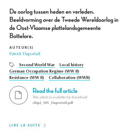
De oorlog tussen heden en verleden.
Beeldvorming over de Tweede Wereldoorlog in
de Oost-Vlaamse plattelandsgemeente
Bottelare.
AUTEUR(S)
Patrick Duportail
Second World War
Local history
German Occupation Regime (WW II)
Resistance (WW II)
Collaboration (WWII)
Read the full article
This article is available for download:
chtp2_005_Duportail.pdf
LIRE LA SUITE