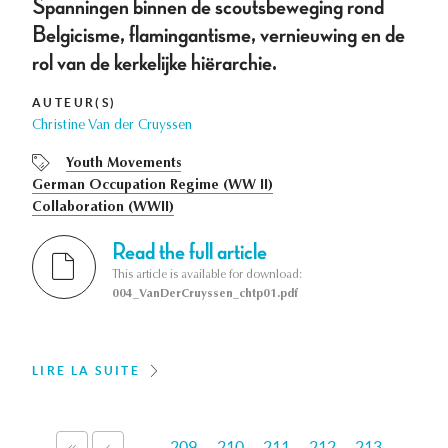
Spanningen binnen de scoutsbeweging rond
Belgicisme, flamingantisme, vernieuwing en de
rol van de kerkelijke hiërarchie.
AUTEUR(S)
Christine Van der Cruyssen
Youth Movements
German Occupation Regime (WW II)
Collaboration (WWII)
Read the full article
This article is available for download:
004_VanDerCruyssen_chtp01.pdf
LIRE LA SUITE
Pages
…
209
210
211
212
213