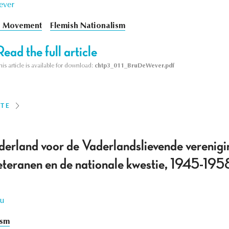
ever
h Movement
Flemish Nationalism
Read the full article
his article is available for download:
chtp3_011_BruDeWever.pdf
ITE
erland voor de Vaderlandslievende verenigi
eteranen en de nationale kwestie, 1945-195
ou
ism