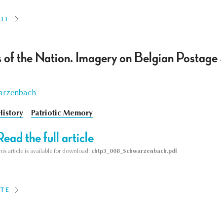
ITE
s of the Nation. Imagery on Belgian Postag
warzenbach
History
Patriotic Memory
Read the full article
his article is available for download:
chtp3_008_Schwarzenbach.pdf
ITE