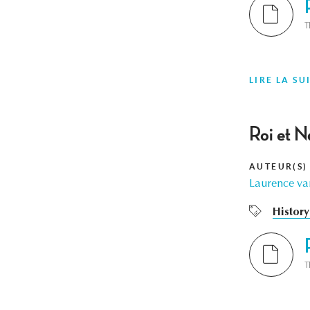
T
LIRE LA SU
Roi et N
AUTEUR(S)
Laurence va
History
T