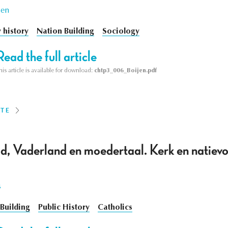
jen
y history
Nation Building
Sociology
Read the full article
his article is available for download:
chtp3_006_Boijen.pdf
ITE
, Vaderland en moedertaal. Kerk en natie
s
Building
Public History
Catholics