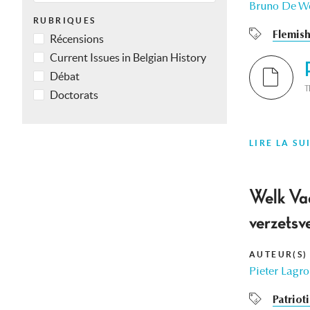
Bruno De W
RUBRIQUES
Flemis
Récensions
Current Issues in Belgian History
Débat
T
Doctorats
LIRE LA SU
Welk Vad
verzetsv
AUTEUR(S)
Pieter Lagr
Patriot