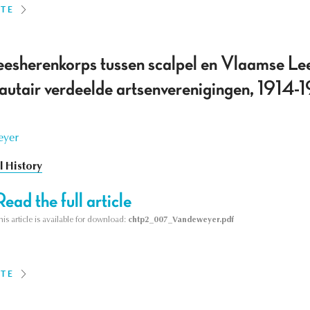
ITE
esherenkorps tussen scalpel en Vlaamse Lee
tair verdeelde artsenverenigingen, 1914-
eyer
 History
Read the full article
his article is available for download:
chtp2_007_Vandeweyer.pdf
ITE